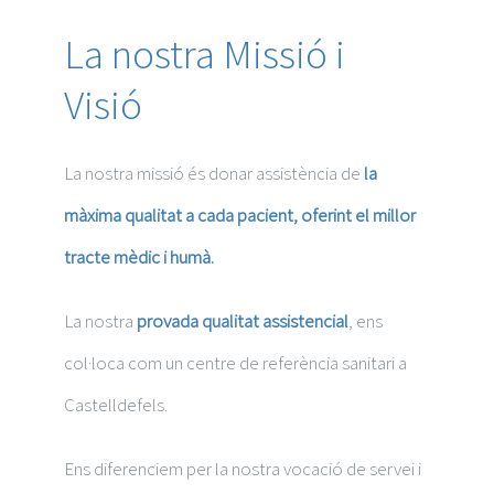
Medicina General
La nostra Missió i
Visió
Micropigmentació
Obstetrícia i Ginecologia
La nostra missió és donar assistència de
la
màxima qualitat a cada pacient, oferint el millor
Otorrinolaringologia
tracte mèdic i humà.
Pediatria
La nostra
provada qualitat assistencial
, ens
col·loca com un centre de referència sanitari a
Podologia
Castelldefels.
Psicologia
Ens diferenciem per la nostra vocació de servei i