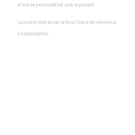
el tracte personalitzat amb el pacient.
Radiodiagnòstic
La nostra Visió és ser la teva Clinica de referència
Revisió Mèdica
a Castelldefels
Urologia
Neurología y Neurocirugía