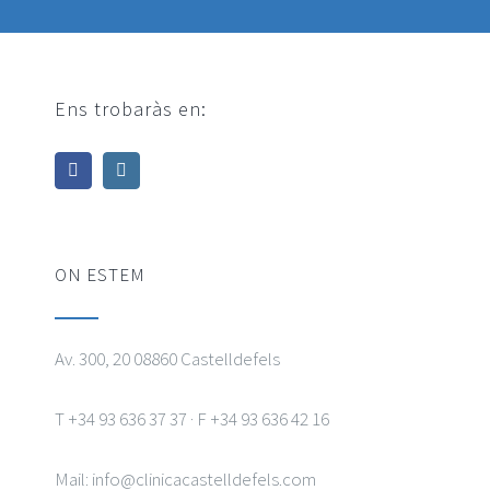
Ens trobaràs en:
ON ESTEM
Av. 300, 20 08860 Castelldefels
T +34 93 636 37 37 · F +34 93 636 42 16
Mail: info@clinicacastelldefels.com