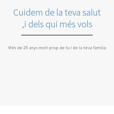
Cirurgia General i de l’Apar
Cuidem de la teva salut
Cirurgia Maxil·lofacial
,i dels qui més vols
Cirurgia Ortopèdica i Tra
Més de 25 anys molt prop de tu i de la teva familia
Dermatologia Mèdic-Quirú
Dietètica i Nutrició
Infermeria
Estomatologia i Odontolo