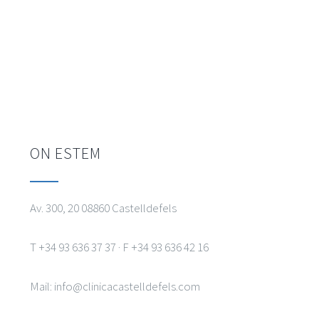
ON ESTEM
Av. 300, 20 08860 Castelldefels
T +34 93 636 37 37 · F +34 93 636 42 16
Mail: info@clinicacastelldefels.com