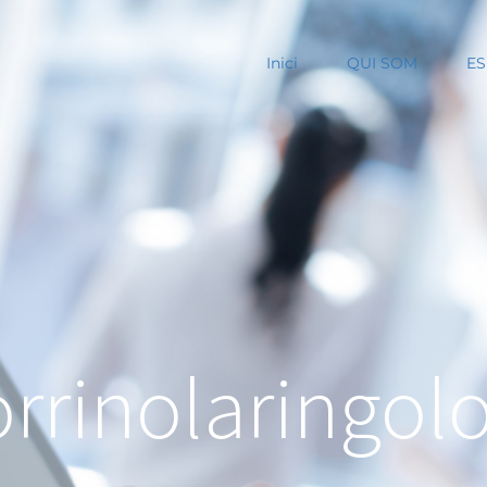
Inici
QUI SOM
ES
rrinolaringol