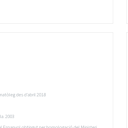
matòleg des d’abril 2018
la. 2003
cial Espanyol obtingut per homologació del Ministeri