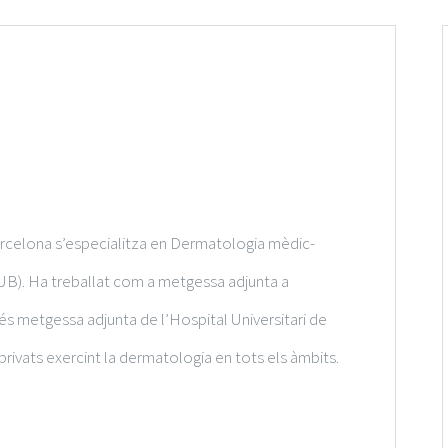
Barcelona s’especialitza en Dermatologia mèdic-
e (UB). Ha treballat com a metgessa adjunta a
t és metgessa adjunta de l’Hospital Universitari de
rivats exercint la dermatologia en tots els àmbits.