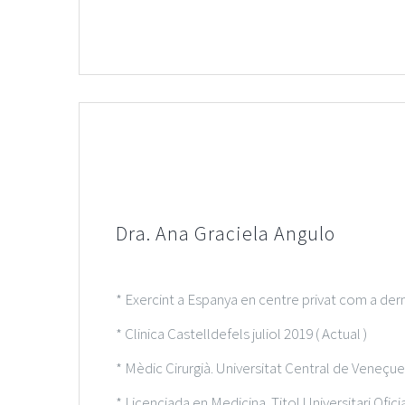
Dra. Ana Graciela Angulo
* Exercint a Espanya en centre privat com a der
* Clinica Castelldefels juliol 2019 ( Actual )
* Mèdic Cirurgià. Universitat Central de Veneçue
* Licenciada en Medicina. Titol Universitari Ofi