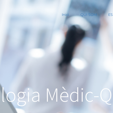
Inici
QUI SOM
ES
ogia Mèdic-Q