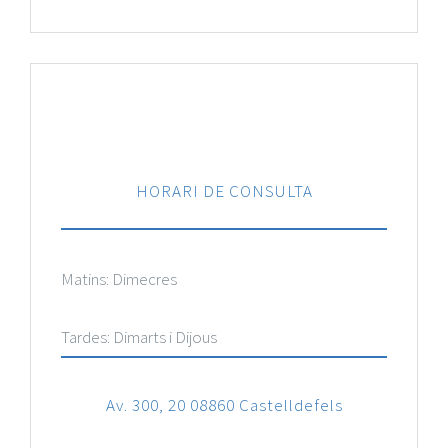
Radiodiagnòstic
Revisió Mèdica
Urologia
HORARI DE CONSULTA
Neurología y Neurocirugía
Matins: Dimecres
Tardes: Dimarts i Dijous
Av. 300, 20 08860 Castelldefels