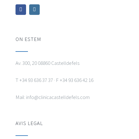
ON ESTEM
Av. 300, 20 08860 Castelldefels
T +34 93 636 37 37 · F +34 93 636 42 16
Mail: info@clinicacastelldefels.com
AVIS LEGAL