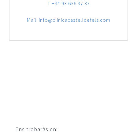
T +34 93 636 37 37
Mail: info@clinicacastelldefels.com
Ens trobaràs en: