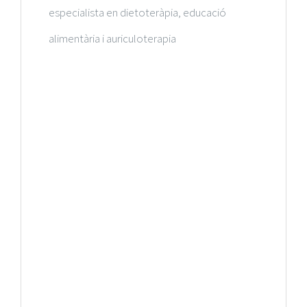
especialista en dietoteràpia, educació
Medicina General
alimentària i auriculoterapia
Micropigmentació
Obstetrícia i Ginecologia
Otorrinolaringologia
Pediatria
Podologia
Psicologia