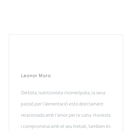
Cirurgia General i de l’Apar
Cirurgia Maxil·lofacial
Cirurgia Ortopèdica i Tra
Dermatologia Mèdic-Quirú
Leonor Moro
Dietètica i Nutrició
Dietista, nutricionista i homeòpata, la seva
Infermeria
passió per l’alimentació està directament
relacionada amb l’amor per la cuina. Honesta
Estomatologia i Odontolo
i compromesa amb el seu treball, tambien és