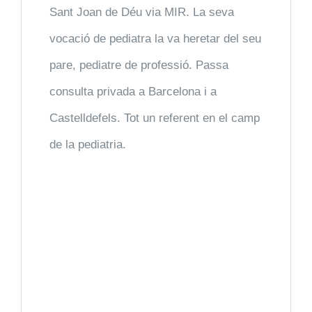
Sant Joan de Déu via MIR. La seva
Medicina General
vocació de pediatra la va heretar del seu
Micropigmentació
pare, pediatre de professió. Passa
consulta privada a Barcelona i a
Obstetrícia i Ginecologia
Castelldefels. Tot un referent en el camp
de la pediatria.
Otorrinolaringologia
Pediatria
Podologia
Psicologia