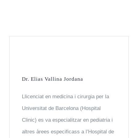
Cirurgia General i de l’Aparell D
Cirurgia Maxil·lofacial
Cirurgia Ortopèdica i Traumatol
Dermatologia Mèdic-Quirúrgica
Dr. Elias Vallina Jordana
Dietètica i Nutrició
Llicenciat en medicina i cirurgia per la
Infermeria
Universitat de Barcelona (Hospital
Clinic) es va especialitzar en pediatria i
Estomatologia i Odontologia
altres àrees especificass a l’Hospital de