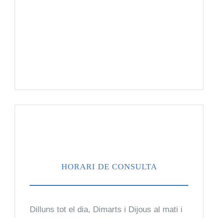
Radiodiagnòstic
Revisió Mèdica
Urologia
Neurología y Neurocirugía
HORARI DE CONSULTA
Dilluns tot el dia, Dimarts i Dijous al mati i