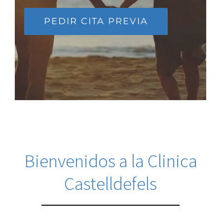
Medicina General
PEDIR CITA PREVIA
Micropigmentación
Obstetricia y Ginecología
Otorrinolaringología
Pediatría
Bienvenidos a la
Clinica
Podología
Castelldefels
Psicología