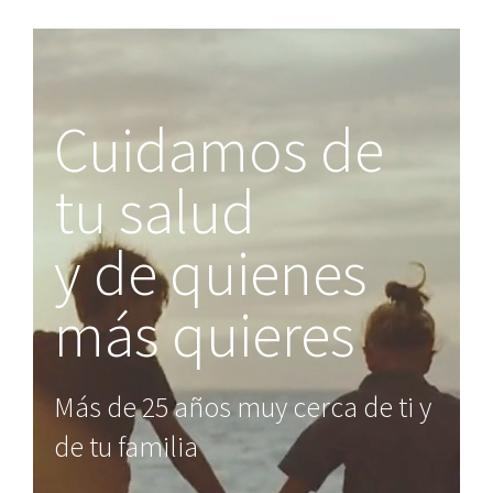
Cirugía General y del Apar
Cirugía Maxilofacial
Cuidamos de
Cirugía Ortopédica y Trau
tu salud
Dermatología Médico-Quir
y de quienes
Dietética y Nutrición
más quieres
Enfermería
Más de 25 años muy cerca de ti y
de tu familia
Estomatología y Odontolo